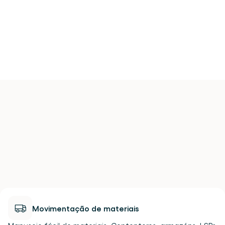
para uma conta existente.
→ Access handling documentation through 
your own portal→ Know the condition of your 
cargo at every handover→ File concealed 
damage claims with real evidence→ Hold LSPs 
accountable with verifiable proof
Do
piso
do
seu
armazém
para
o
ecrã
dos
seus
clientes.
Movimentação de materiais