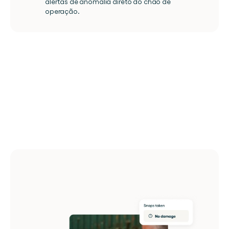
alertas de anomalia direto do chão de 
operação.
Toda
a
sua
operação
de
movimentação
em
uma
única
plataforma