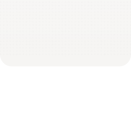
Ontem
Snaps registrados
0
A
mercadoria
é
sua.
Os
handoffs,
não.