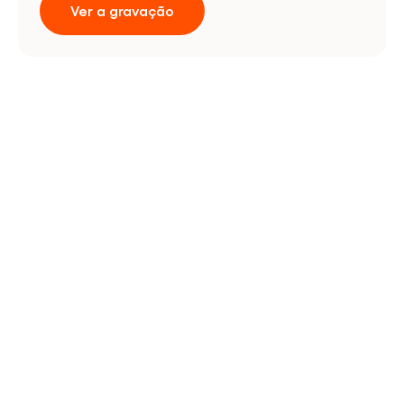
Ver a gravação
Formas de usar o Cargosnap
Independentemente de 
como a sua cadeia de 
abastecimento esteja 
estruturada.