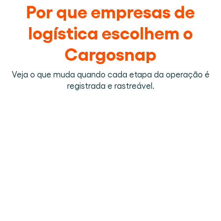
Por que empresas de
logística escolhem o
Cargosnap
Veja o que muda quando cada etapa da operação é
registrada e rastreável.
DOUGLAS WILLIAMS
SIEBE KLAVER
SHANIA GILDBRANDSEN
DIRETOR DE DESENVOLVIMENTO DE REFRIGERAÇÃO
GESTOR DE LOGÍSTICA
REGISTO DE MOTORISTAS DA RECEÇÃO