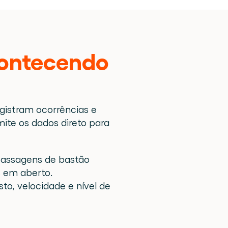
contecendo 
istram ocorrências e 
te os dados direto para 
passagens de bastão
s em aberto.
, velocidade e nível de 