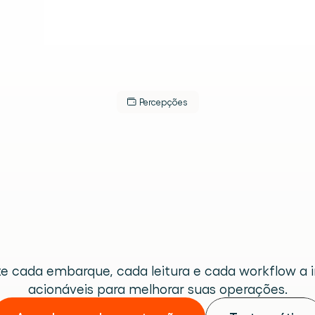
Percepções
forme
a
execuç
mazém
em
insig
s.
acionáveis
lugar.
 cada embarque, cada leitura e cada workflow a in
acionáveis para melhorar suas operações.
 de armazém.
eracional.