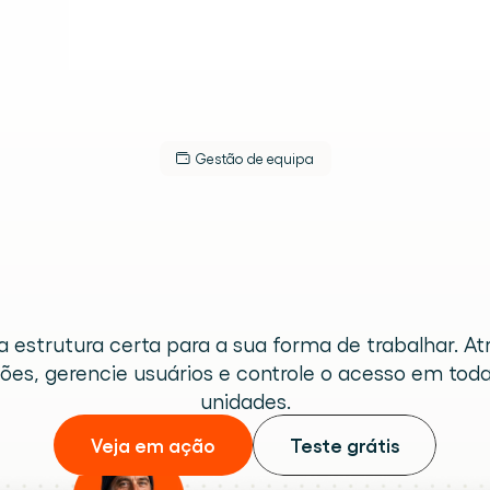
Gestão de equipa
ole
total
sobre
a
equipes
s.
a estrutura certa para a sua forma de trabalhar. Atr
lugar.
ões, gerencie usuários e controle o acesso em toda
unidades.
Veja em ação
Teste grátis
 de armazém.
eracional.