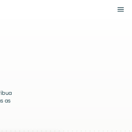
s
suas
ibua 
s as 