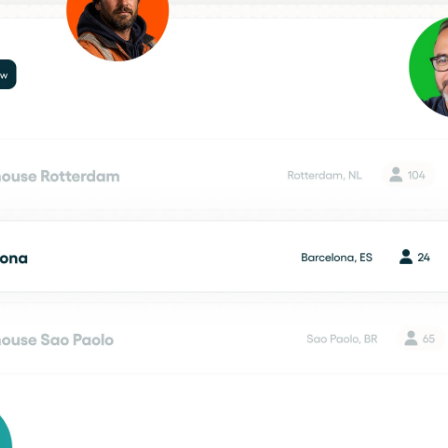
Agende uma demo
Login
BR
nline e presencial.
altava na logística.
ar desde o primeiro dia.
o de materiais visível.
 Cargosnap.
tância.