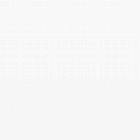
Equipe escalada no turno
6,2 FTE
+5% tempo médio
Custo de movimentação por unidade
US$ 6,25