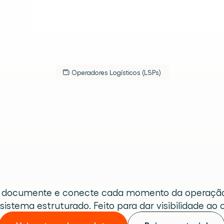
Operadores Logísticos (LSPs)
taforma
de
man
ateriais
para
L
s.
3PLs
lugar.
, documente e conecte cada momento da operaçã
sistema estruturado. Feito para dar visibilidade ao c
 de armazém.
eracional.