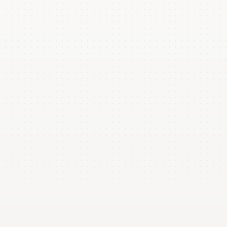
Ontem
Snaps registrados
0