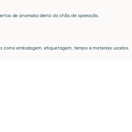
lertas de anomalia direto do chão de operação.
nais como embalagem, etiquetagem, tempo e materiais usados.
Toda
a
sua
operação
d