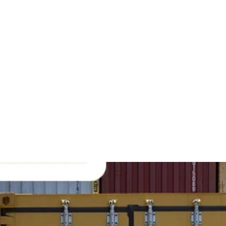
re
os
momentos
que
d
o
custo