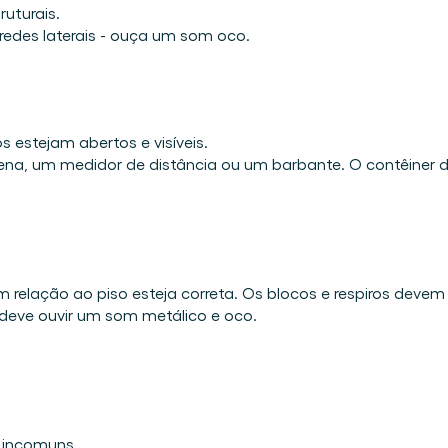
uturais. 
redes laterais - ouça um som oco.
s estejam abertos e visíveis. 
trena, um medidor de distância ou um barbante. O contêiner 
m relação ao piso esteja correta. Os blocos e respiros devem e
deve ouvir um som metálico e oco. 
 incomuns. 