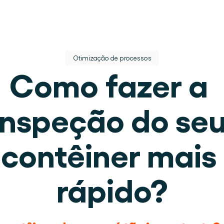
Otimização de processos
Como fazer a 
inspeção do seu
s.
contêiner mais 
lugar.
rápido?
 de armazém.
eracional.