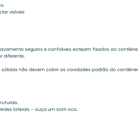
o. 
ar visíveis
avamento seguros e confiáveis estejam fixados ao contêiner
r diferente. 
as sólidas não devem cobrir as cavidades padrão do contêiner
uturais. 
redes laterais – ouça um som oco. 