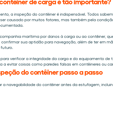
contêiner de carga é tão importante?
Agende uma demo
Login
BR
nline e presencial.
altava na logística.
nto, a inspeção do contêiner é indispensável. Todos sabemo
ar desde o primeiro dia.
ser causado por muitos fatores, mas também pela condição in
o de materiais visível.
ocumentada. 
 Cargosnap.
companhia marítima por danos à carga ou ao contêiner, que
 e confirmar sua aptidão para navegação, além de ter em mã
futuro. 
tância.
ara verificar a integridade da carga e do equipamento de tra
a a evitar coisas como paredes falsas em contêineres ou car
nspeção do contêiner passo a passo
ar a navegabilidade do contêiner antes da estufagem, inclu