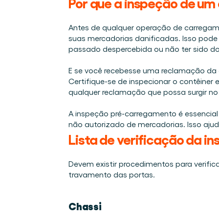
Por que a inspeção de um 
Integrações
Quem somos
Eventos que participamos e sessões que organizamos. O
Conecte a Cargosnap ao seu stack de tecnologia atual.
O time que está construindo a camada de execução que f
Checklists
Antes de qualquer operação de carregame
Carreiras
Checklists gratuitos para sua operação, prontos para us
suas mercadorias danificadas. Isso pode 
Venha para o nosso time e ajude a tornar a movimentaçã
passado despercebida ou não ter sido d
Cases de sucesso
Resultados que LSPs e embarcadores alcançam com a
E se você recebesse uma reclamação da 
Certifique-se de inspecionar o contêiner
Fale conosco
qualquer reclamação que possa surgir no 
Tem alguma dúvida? Estamos a uma mensagem de dis
Programa de Indicação
A inspeção pré-carregamento é essencial p
Ajude sua rede a otimizar a logística e ganhe por isso!
não autorizado de mercadorias. Isso ajud
Lista de verificação da i
Devem existir procedimentos para verific
travamento das portas. 
Chassi