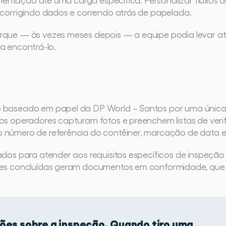
 corrigindo dados e correndo atrás de papelada.
que — às vezes meses depois — a equipe podia levar até
ra encontrá-lo.
 baseado em papel da DP World – Santos por uma única p
s operadores capturam fotos e preenchem listas de verif
 número de referência do contêiner, marcação de data 
os para atender aos requisitos específicos de inspeção d
ões concluídas geram documentos em conformidade, que p
ções sobre a inspeção. Quando tiro uma