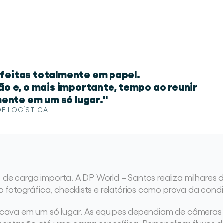
m feitas totalmente em papel.
o e, o mais importante, tempo ao reunir
ente em um só lugar."
DE LOGÍSTICA
e carga importa. A DP World – Santos realiza milhares d
tográfica, checklists e relatórios como prova da con
ava em um só lugar. As equipes dependiam de câmeras fí
mentação até uma carga específica. Personalizar fluxos de 