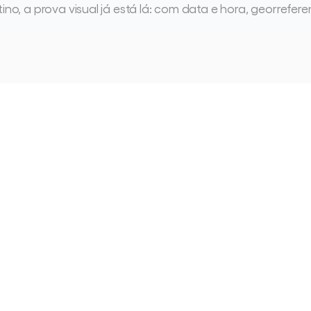
, a prova visual já está lá: com data e hora, georrefere
uipes
estão
a