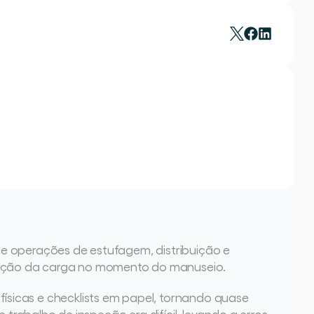
e operações de estufagem, distribuição e 
dição da carga no momento do manuseio.
sicas e checklists em papel, tornando quase 
trabalho de inspeção era difícil, levando a erros 