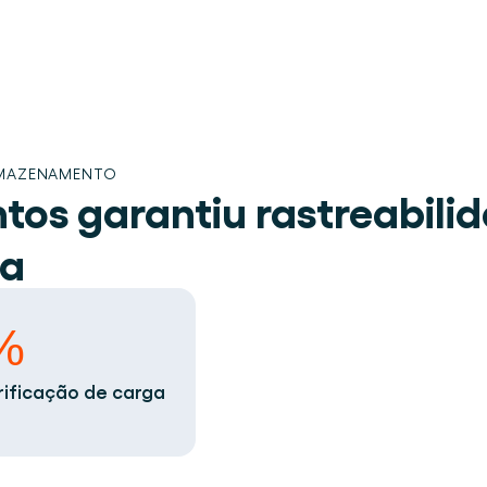
ARMAZENAMENTO
os garantiu rastreabilid
ga
s.
%
lugar.
erificação de carga
 de armazém.
eracional.