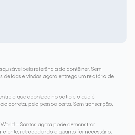
uisável pela referência do contêiner. Sem 
de idas e vindas agora entrega um relatório de 
entre o que acontece no pátio e o que é 
a correta, pela pessoa certa. Sem transcrição, 
P World – Santos agora pode demonstrar 
iente, retrocedendo o quanto for necessário. 