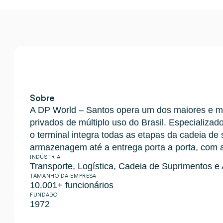
Integrações
Quem somos
Eventos que participamos e sessões que organizamos. O
Conecte a Cargosnap ao seu stack de tecnologia atual.
O time que está construindo a camada de execução que f
Checklists
Carreiras
Checklists gratuitos para sua operação, prontos para us
Venha para o nosso time e ajude a tornar a movimentaçã
Cases de sucesso
Resultados que LSPs e embarcadores alcançam com a
Fale conosco
Sobre
Tem alguma dúvida? Estamos a uma mensagem de dis
A DP World – Santos opera um dos maiores e ma
Programa de Indicação
privados de múltiplo uso do Brasil. Especializado
Ajude sua rede a otimizar a logística e ganhe por isso!
o terminal integra todas as etapas da cadeia de
armazenagem até a entrega porta a porta, com ac
INDÚSTRIA
Transporte, Logística, Cadeia de Suprimentos 
TAMANHO DA EMPRESA
10.001+ funcionários
FUNDADO
1972