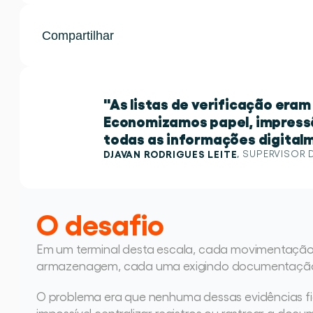
Compartilhar
"As listas de verificação era
Economizamos papel, impressã
todas as informações digitalm
DJAVAN RODRIGUES LEITE
, 
SUPERVISOR 
O desafio
Em um terminal desta escala, cada movimentação d
armazenagem, cada uma exigindo documentação fo
O problema era que nenhuma dessas evidências fic
impossível centralizar registros ou rastrear a docu