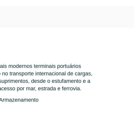
Agende uma demo
Login
BR
nline e presencial.
altava na logística.
ar desde o primeiro dia.
o de materiais visível.
 Cargosnap.
tância.
is modernos terminais portuários 
 no transporte internacional de cargas, 
 suprimentos, desde o estufamento e a 
esso por mar, estrada e ferrovia.
e Armazenamento