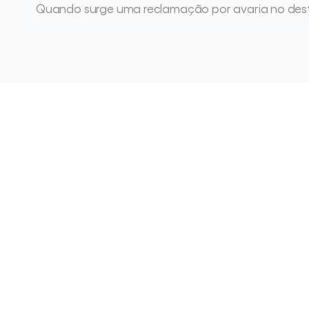
Quando surge uma reclamação por avaria no destino
Veja
como
outras
eq
tendo
sucesso
com
Cargosnap
Ver todos os estudos de caso