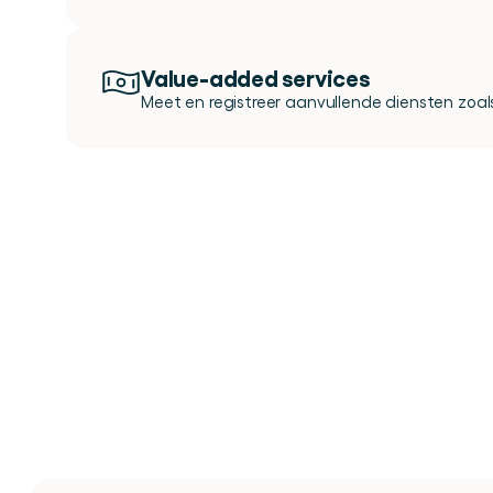
Value-added services 
Meet en registreer aanvullende diensten zoals
Alles
v