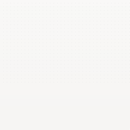
Yesterday
Snaps taken
0