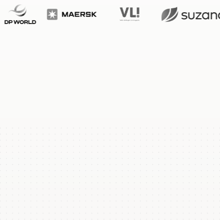
Plan een demo
Login
NL
ren. Online én op locatie.
n.
kunt.