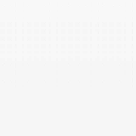
+5% avg time
Handling cost per unit
$6.25