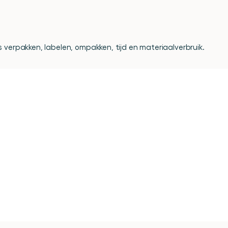
 verpakken, labelen, ompakken, tijd en materiaalverbruik.
oor
je
handlingproces
platform