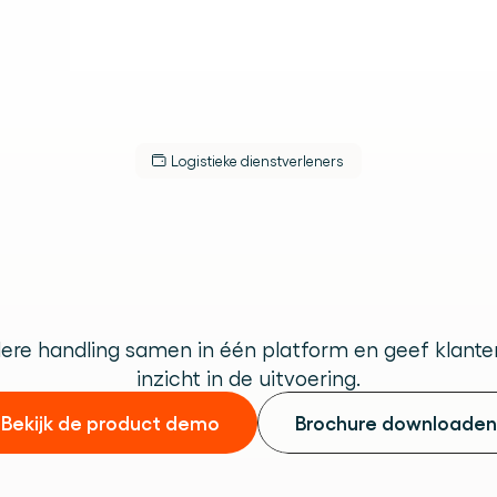
Logistieke dienstverleners
t
material
handl
latform
voor
LS
dere dienst.
ere handling samen in één platform en geef klanten 
ek.
inzicht in de uitvoering.
Bekijk de product demo
Brochure downloaden
use operations.
.