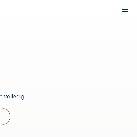
ing
P's
volledig 