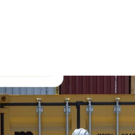
reer
de
momenten
die
hebben
op
je
kosten