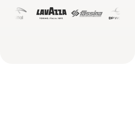
Je
operatie
levert
meer
inzichten
op
dan
je
systemen
vastleggen