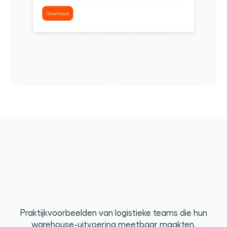
Hoe
logistieke
teams
processen
verbeteren
met
inzichten
Praktijkvoorbeelden van logistieke teams die hun
warehouse-uitvoering meetbaar maakten.