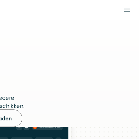
ie
edere 
eschikken.
aden