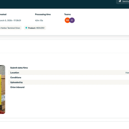
Plan een demo
Login
NL
ren. Online én op locatie.
n.
kunt.