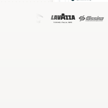
Win 
Photos, signed forms
the 