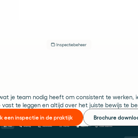
Inspectiebeheer
Krijg
grip
op
je
arehouseoperat
dere dienst.
 wat je team nodig heeft om consistent te werken, i
ek.
 vast te leggen en altijd over het juiste bewijs te b
jk een inspectie in de praktijk
Brochure downlo
use operations.
.