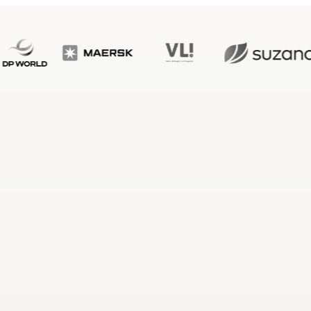
iedere claim
Zie de werkvloer va
, and documents all linked to 
Know what's done,  pending, 
right shipment.
issue without a sin