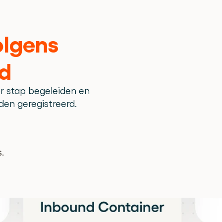
lgens 
rd
 stap begeleiden en 
en geregistreerd.
.