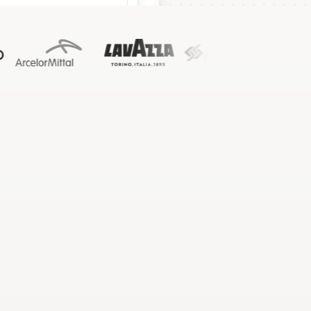
naf je bureau
and what flagged an 
gle  call.