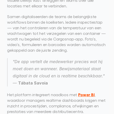
visueel bewijs vast te leggen en teams over alle 
locaties met elkaar te verbinden.
Samen digitaliseerden de teams de belangrijkste 
workflows binnen de koelketen. Iedere inspectiestap 
— van het controleren van de temperatuur van een 
vrachtwagen tot het verzegelen van een container — 
wordt nu begeleid via de Cargosnap-app. Foto's, 
video's, formulieren en barcodes worden automatisch 
gekoppeld aan de juiste zending.
"De app vertelt de medewerker precies wat hij 
moet doen en wanneer. Bewijsmateriaal staat 
digitaal in de cloud en is realtime beschikbaar."
— 
Tábata Savoia
Power BI
Het platform integreert naadloos met 
, 
waardoor managers realtime dashboards krijgen met 
inzicht in procestijden, compliance, afwijkingen en 
prestaties van meerdere distributiecentra. 