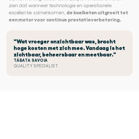
zien dat wanneer technologie en operationele 
de koelketen uitgroeit tot 
excellentie samenkomen, 
een motor voor continue prestatieverbetering.
"Wat vroeger onzichtbaar was, bracht
hoge kosten met zich mee. Vandaag is het
zichtbaar, beheersbaar en meetbaar."
TÁBATA SAVOIA
QUALITY SPECIALIST
Bekijk
hoe
andere
logistieke
organisaties