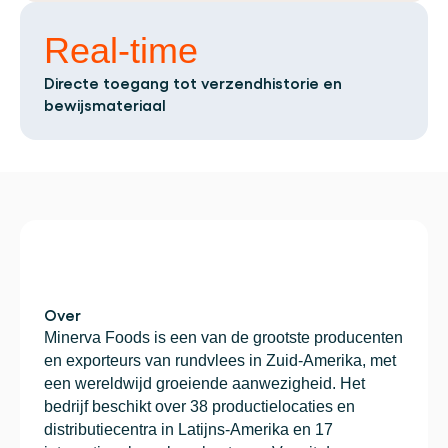
Plan een demo
Login
NL
Wie we zijn
Integraties
Evenementen die we bezoeken en sessies die we 
organiseren. Online én op locatie.
Het team achter het Material Handling Platform.
Koppel Cargosnap aan je bestaande logistieke 
Real-time
Checklists
systemen.
Werken bij Cargosnap
Gratis checklists waarmee je vandaag nog aan 
Directe toegang tot verzendhistorie en
Bouw mee aan de toekomst van material 
de slag kunt.
handling.
bewijsmateriaal
Klantverhalen
Ontdek hoe logistieke teams werken met 
Cargosnap.
Contact
Heb je een vraag? We helpen je graag verder.
Referralprogramma
Help je netwerk slimmer werken én word 
beloond.
Over
Minerva Foods is een van de grootste producenten 
en exporteurs van rundvlees in Zuid-Amerika, met 
een wereldwijd groeiende aanwezigheid. Het 
bedrijf beschikt over 38 productielocaties en 
distributiecentra in Latijns-Amerika en 17 