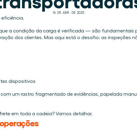
Agende uma demo
Login
BR
nline e presencial.
altava na logística.
16 DE ABR. DE 2025
eficiência. 
ar desde o primeiro dia.
o de materiais visível.
ue a condição da carga é verificada — são fundamentais pa
stração dos clientes. Mas aqui está o desafio: as inspeções
 Cargosnap.
tância.
tes dispositivos 
ica com um rastro fragmentado de evidências, papelada manu
frete em toda a cadeia? Vamos detalhar. 
 operações 