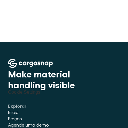
•
Como estufar carga dentro de 
Make material 
handling visible
Cookie Settings
Explorar
Início
Preços
Agende uma demo