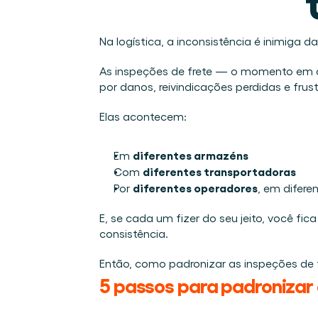
Integrações
Quem somos
Eventos que participamos e sessões que organizamos. O
Conecte a Cargosnap ao seu stack de tecnologia atual.
O time que está construindo a camada de execução que f
Checklists
Na logística, a inconsistência é inimiga da 
Carreiras
Checklists gratuitos para sua operação, prontos para us
Venha para o nosso time e ajude a tornar a movimentaçã
As inspeções de frete — o momento em q
Cases de sucesso
por danos, reivindicações perdidas e fru
Resultados que LSPs e embarcadores alcançam com a
Elas acontecem: 
Fale conosco
Tem alguma dúvida? Estamos a uma mensagem de dis
diferentes armazéns
Em 
Programa de Indicação
diferentes transportadoras
Com 
Ajude sua rede a otimizar a logística e ganhe por isso!
diferentes operadores
Por 
, em diferen
E, se cada um fizer do seu jeito, você f
consistência. 
Então, como padronizar as inspeções de 
5 passos para padronizar