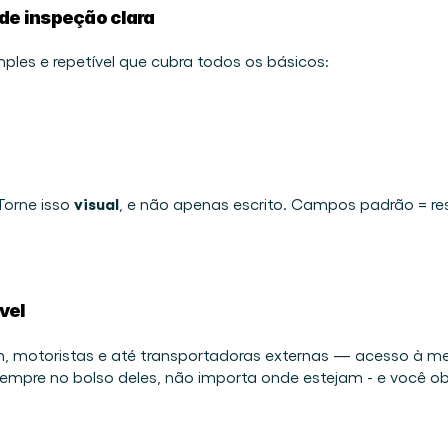
 de inspeção clara
les e repetível que cubra todos os básicos: 
visual
orne isso 
, e não apenas escrito. Campos padrão = re
vel
 motoristas e até transportadoras externas — acesso à m
 sempre no bolso deles, não importa onde estejam - e você o