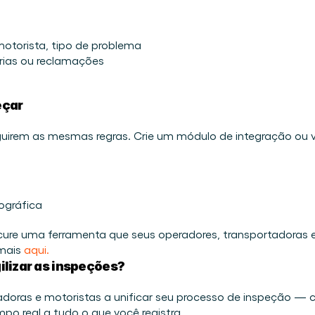
motorista, tipo de problema 
orias ou reclamações 
eçar
uirem as mesmas regras. Crie um módulo de integração ou v
ográfica 
ure uma ferramenta que seus operadores, transportadoras 
mais
 aqui.
ilizar as inspeções?
oras e motoristas a unificar seu processo de inspeção — com
o real a tudo o que você registra. 