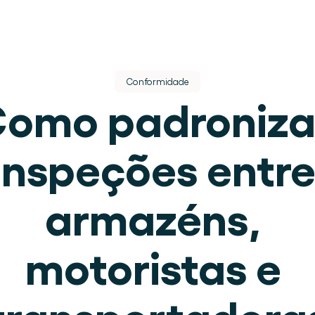
Conformidade
omo padronizar
inspeções entre
s.
armazéns, 
lugar.
motoristas e 
 de armazém.
transportadora
eracional.