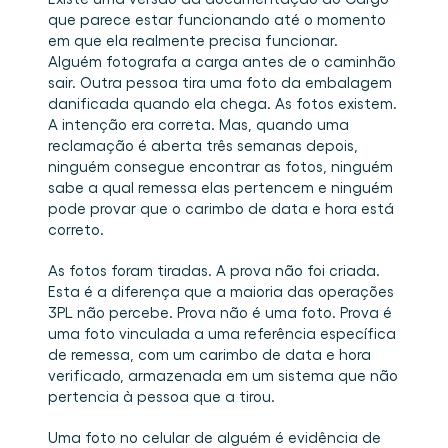
Agende uma demo
Login
BR
Quem somos
Integrações
Eventos que participamos e sessões que 
que parece estar funcionando até o momento 
organizamos. Online e presencial.
O time que está construindo a camada de 
Conecte a Cargosnap ao seu stack de tecnologia 
em que ela realmente precisa funcionar.
Checklists
execução que faltava na logística.
atual.
Alguém fotografa a carga antes de o caminhão 
Carreiras
Checklists gratuitos para sua operação, prontos 
sair. Outra pessoa tira uma foto da embalagem 
para usar desde o primeiro dia.
Venha para o nosso time e ajude a tornar a 
movimentação de materiais visível.
danificada quando ela chega. As fotos existem. 
Cases de sucesso
A intenção era correta. Mas, quando uma 
Resultados que LSPs e embarcadores alcançam 
reclamação é aberta três semanas depois, 
com a Cargosnap.
ninguém consegue encontrar as fotos, ninguém 
Fale conosco
sabe a qual remessa elas pertencem e ninguém 
Tem alguma dúvida? Estamos a uma mensagem 
pode provar que o carimbo de data e hora está 
de distância.
Programa de Indicação
correto.
Ajude sua rede a otimizar a logística e ganhe por 
isso!
As fotos foram tiradas. A prova não foi criada.
Esta é a diferença que a maioria das operações 
3PL não percebe. Prova não é uma foto. Prova é 
uma foto vinculada a uma referência específica 
de remessa, com um carimbo de data e hora 
verificado, armazenada em um sistema que não 
pertencia à pessoa que a tirou.
Uma foto no celular de alguém é evidência de 