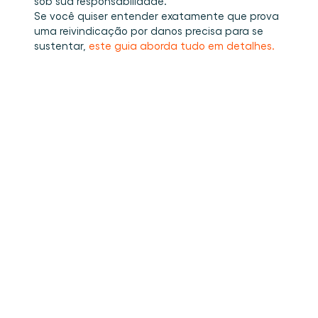
sob sua responsabilidade.
Se você quiser entender exatamente que prova 
uma reivindicação por danos precisa para se 
sustentar, 
este guia aborda tudo em detalhes.
•
Como estufar carga dentro de um
Read more
contêiner