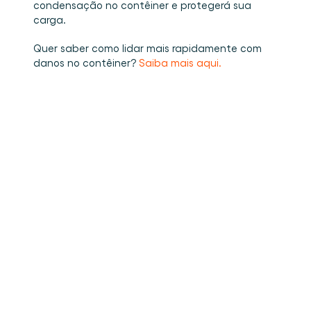
condensação no contêiner e protegerá sua 
carga. 
Quer saber como lidar mais rapidamente com 
danos no contêiner? 
Saiba mais aqui.
•
Como estufar carga dentro de um
Read more
contêiner