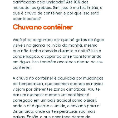
Agende uma demo
Login
BR
danificadas pela umidade? Até 10% das 
Quem somos
Integrações
Eventos que participamos e sessões que 
mercadorias globais. Sim, isso é muito!! Então, o 
organizamos. Online e presencial.
O time que está construindo a camada de 
Conecte a Cargosnap ao seu stack de tecnologia 
Checklists
execução que faltava na logística.
atual.
que é chuva de contêiner, e por que isso está 
Carreiras
Checklists gratuitos para sua operação, prontos 
acontecendo? 
para usar desde o primeiro dia.
Venha para o nosso time e ajude a tornar a 
Chuva no contêiner
movimentação de materiais visível.
Cases de sucesso
Resultados que LSPs e embarcadores alcançam 
Você já se perguntou por que há gotas de água 
com a Cargosnap.
visíveis na grama no início da manhã, mesmo 
Fale conosco
que não tenha chovido durante a noite? Isso é 
Tem alguma dúvida? Estamos a uma mensagem 
de distância.
condensação: o vapor do ar se transformando 
Programa de Indicação
em água. Isso também acontece dentro do seu 
Ajude sua rede a otimizar a logística e ganhe por 
contêiner. 
isso!
A chuva no contêiner é causada por mudanças 
de temperatura, que ocorrem quando os navios 
viajam por diferentes zonas climáticas. Vou te 
dar um exemplo: quando um contêiner é 
carregado em um país tropical como o Brasil, 
onde o ar é quente e úmido, e enviado para a 
Dinamarca, onde as temperaturas são mais 
baixas. Então, o que acontece dentro do 