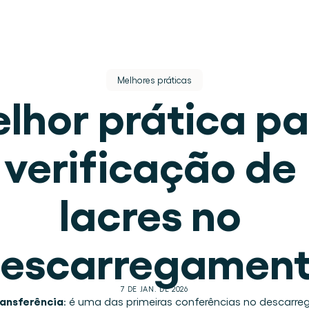
Melhores práticas
lhor prática pa
verificação de 
s.
lacres no 
lugar.
escarregamen
 de armazém.
7 DE JAN. DE 2026
eracional.
ansferência
: é uma das primeiras conferências no descarr