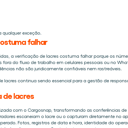
a qualquer exceção.
costuma falhar
s, a verificação de lacres costuma falhar porque os números
ora do fluxo de trabalho em celulares pessoais ou no Whats
dências não são juridicamente confiáveis nem rastreáveis.
 lacres continua sendo essencial para a gestão de responsab
 de lacres
tizada com o Cargosnap, transformando as conferências de 
adores escaneiam o lacre ou o capturam diretamente no app,
rado. Fotos, registros de data e hora, identidade do operad