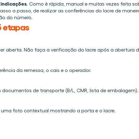
Agende uma demo
Login
BR
vindicações
. Como é rápida, manual e muitas vezes feita so
nline e presencial.
passo a passo, de realizar as conferências do lacre de maneira
altava na logística.
ção do número.
ar desde o primeiro dia.
5 etapas
o de materiais visível.
 Cargosnap.
ser aberta. Não faça a verificação do lacre após a abertura d
tância.
erência da remessa, o cais e o operador.
 documentos de transporte (B/L, CMR, lista de embalagem).
e uma foto contextual mostrando a porta e o lacre.