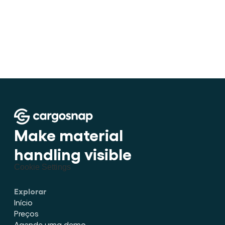
•
Como estufar carga dentro de 
Make material 
handling visible
Cookie Settings
Explorar
Início
Preços
Agende uma demo