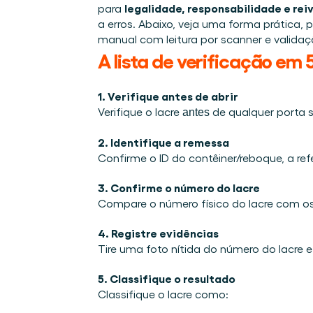
Integrações
legalidade, responsabilidade e rei
para 
Quem somos
Eventos que participamos e sessões que organizamos. O
Conecte a Cargosnap ao seu stack de tecnologia atual.
a erros. Abaixo, veja uma forma prática, 
O time que está construindo a camada de execução que f
Checklists
manual com leitura por scanner e valida
Carreiras
Checklists gratuitos para sua operação, prontos para us
A lista de verificação em 
Venha para o nosso time e ajude a tornar a movimentaçã
Cases de sucesso
1. Verifique antes de abrir
Resultados que LSPs e embarcadores alcançam com a
Verifique o lacre 
 de qualquer porta 
antes
Fale conosco
Tem alguma dúvida? Estamos a uma mensagem de dis
2. Identifique a remessa
Programa de Indicação
Confirme o ID do contêiner/reboque, a ref
Ajude sua rede a otimizar a logística e ganhe por isso!
3. Confirme o número do lacre
Compare o número físico do lacre com os
4. Registre evidências
Tire uma foto nítida do número do lacre 
5. Classifique o resultado
Classifique o lacre como: