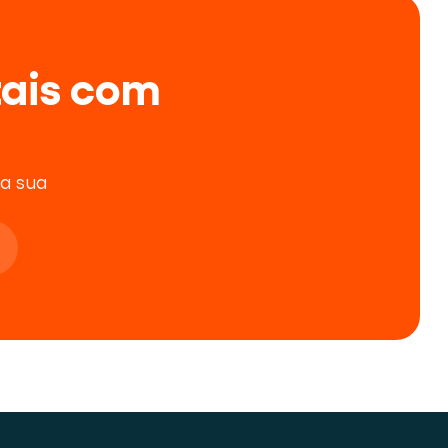
tais com 
 sua 