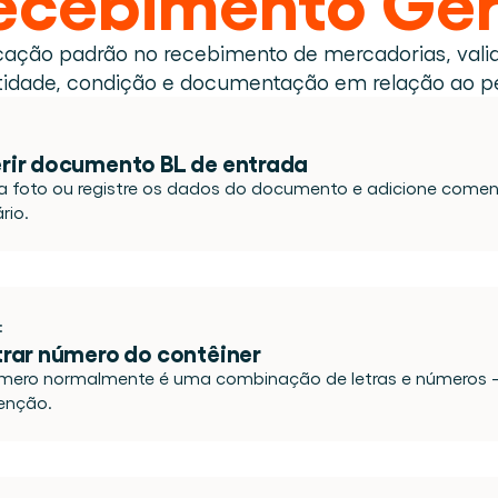
Agende uma demo
Login
BR
nline e presencial.
altava na logística.
icação padrão no recebimento de mercadorias, vali
ar desde o primeiro dia.
idade, condição e documentação em relação ao p
o de materiais visível.
 Cargosnap.
rir documento BL de entrada
a foto ou registre os dados do documento e adicione comentá
rio.
tância.
:
trar número do contêiner
mero normalmente é uma combinação de letras e números —
enção.