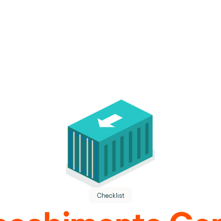
s.
lugar.
Checklist
 de armazém.
ecebimento Ger
eracional.