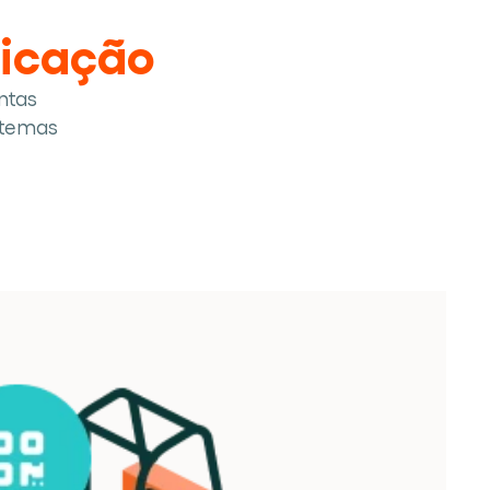
ficação
tas 
temas 