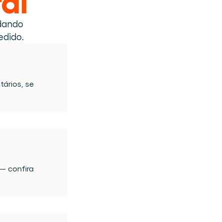
dando 
edido.
rios, se 
 confira 