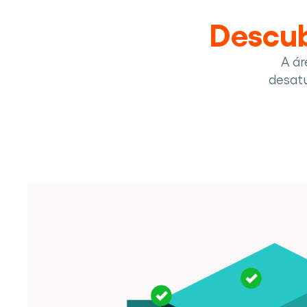
Descub
A ár
desatu