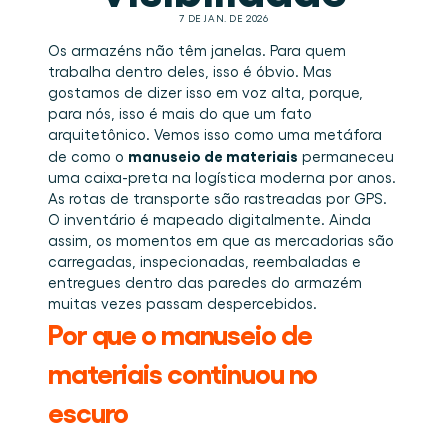
Agende uma demo
Login
BR
Quem somos
Integrações
Eventos que participamos e sessões que 
7 DE JAN. DE 2026
organizamos. Online e presencial.
O time que está construindo a camada de 
Conecte a Cargosnap ao seu stack de tecnologia 
Checklists
execução que faltava na logística.
atual.
Os armazéns não têm janelas. Para quem 
Carreiras
Checklists gratuitos para sua operação, prontos 
trabalha dentro deles, isso é óbvio. Mas 
para usar desde o primeiro dia.
Venha para o nosso time e ajude a tornar a 
gostamos de dizer isso em voz alta, porque, 
movimentação de materiais visível.
para nós, isso é mais do que um fato 
Cases de sucesso
arquitetônico. Vemos isso como uma metáfora 
Resultados que LSPs e embarcadores alcançam 
manuseio de materiais
de como o 
com a Cargosnap.
 permaneceu 
Fale conosco
uma caixa-preta na logística moderna por anos. 
Tem alguma dúvida? Estamos a uma mensagem 
As rotas de transporte são rastreadas por GPS. 
de distância.
O inventário é mapeado digitalmente. Ainda 
Programa de Indicação
assim, os momentos em que as mercadorias são 
Ajude sua rede a otimizar a logística e ganhe por 
carregadas, inspecionadas, reembaladas e 
isso!
entregues dentro das paredes do armazém 
muitas vezes passam despercebidos. 
Por que o manuseio de 
materiais continuou no 
escuro 