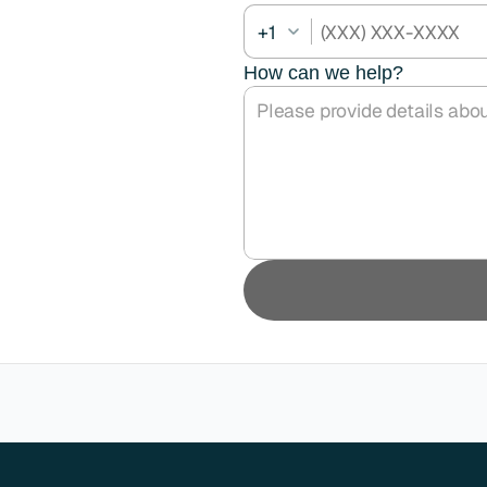
Plan een demo
Login
NL
ren. Online én op locatie.
+1
n.
How can we help?
kunt.