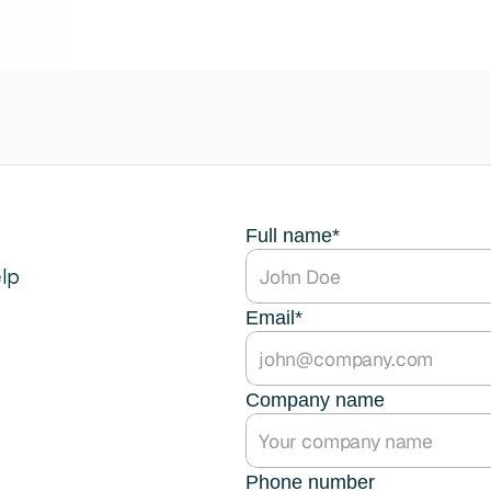
Full name*
lp 
dere dienst.
Email*
ek.
Company name
use operations.
.
Phone number