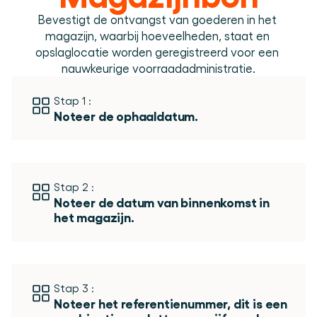
Plan een demo
Login
NL
Wie we zijn
Integraties
Evenementen die we bezoeken en sessies die we 
Bevestigt de ontvangst van goederen in het 
organiseren. Online én op locatie.
Het team achter het Material Handling Platform.
Koppel Cargosnap aan je bestaande logistieke 
Checklists
systemen.
magazijn, waarbij hoeveelheden, staat en 
Werken bij Cargosnap
Gratis checklists waarmee je vandaag nog aan de 
opslaglocatie worden geregistreerd voor een 
Bouw mee aan de toekomst van material handling.
slag kunt.
nauwkeurige voorraadadministratie.
Klantverhalen
Ontdek hoe logistieke teams werken met 
Stap 1 :
Cargosnap.
Noteer de ophaaldatum. 
Contact
Heb je een vraag? We helpen je graag verder.
Referralprogramma
Help je netwerk slimmer werken én word beloond.
Stap 2 :
Noteer de datum van binnenkomst in 
het magazijn. 
Stap 3 :
Noteer het referentienummer, dit is een 