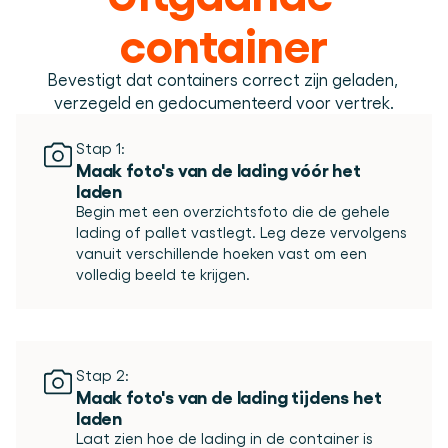
Plan een demo
Login
NL
Wie we zijn
Integraties
Evenementen die we bezoeken en sessies die we 
container
organiseren. Online én op locatie.
Het team achter het Material Handling Platform.
Koppel Cargosnap aan je bestaande logistieke 
Checklists
systemen.
Werken bij Cargosnap
Gratis checklists waarmee je vandaag nog aan de 
Bevestigt dat containers correct zijn geladen, 
Bouw mee aan de toekomst van material handling.
slag kunt.
verzegeld en gedocumenteerd voor vertrek.
Klantverhalen
Ontdek hoe logistieke teams werken met 
Stap 1:
Cargosnap.
Maak foto's van de lading vóór het 
Contact
laden
Heb je een vraag? We helpen je graag verder.
Begin met een overzichtsfoto die de gehele 
Referralprogramma
lading of pallet vastlegt. Leg deze vervolgens 
Help je netwerk slimmer werken én word beloond.
vanuit verschillende hoeken vast om een 
Stap 2:
Maak foto's van de lading tijdens het 
laden
Laat zien hoe de lading in de container is 