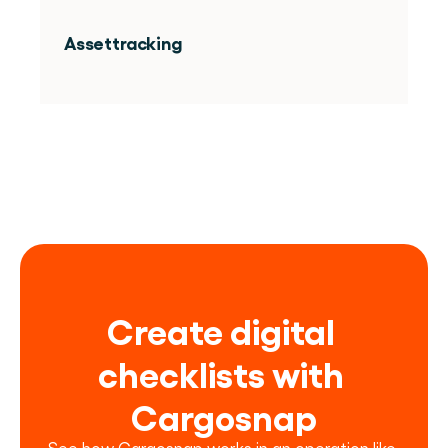
Assettracking
Create digital 
checklists with 
Cargosnap