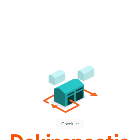
dere dienst.
ek.
Checklist
use operations.
Dokinspectie
.