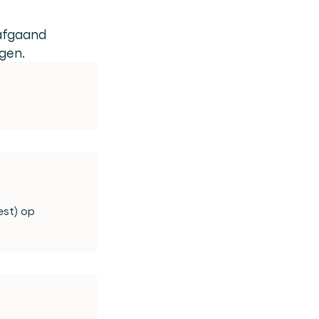
afgaand 
rgen.
st) op 