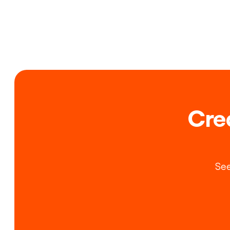
Crea
See