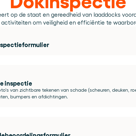
Plan een demo
Login
NL
ren. Online én op locatie.
n.
eert op de staat en gereedheid van laaddocks voor
kunt.
activiteiten om veiligheid en efficiëntie te waarbo
nspectieformulier
e inspectie
to's van zichtbare tekenen van schade (scheuren, deuken, roe
ten, bumpers en afdichtingen.
ebeoordelingsformulier