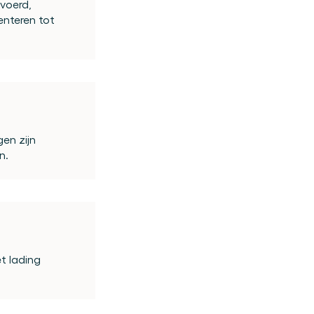
oerd, 
nteren tot 
n zijn 
n.
 lading 