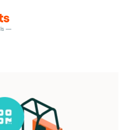
ts
ls — 