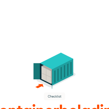
dere dienst.
ek.
Checklist
use operations.
ontainerbeladi
.