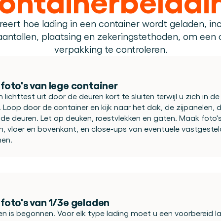
Plan een demo
Login
NL
ren. Online én op locatie.
n.
reert hoe lading in een container wordt geladen, incl
kunt.
antallen, plaatsing en zekeringstethoden, om een c
verpakking te controleren.
foto's van lege container
 lichttest uit door de deuren kort te sluiten terwijl u zich in de
 Loop door de container en kijk naar het dak, de zijpanelen, d
 de deuren. Let op deuken, roestvlekken en gaten. Maak foto's
en, vloer en bovenkant, en close-ups van eventuele vastgestel
men.
foto's van 1/3e geladen
en is begonnen. Voor elk type lading moet u een voorbereid la