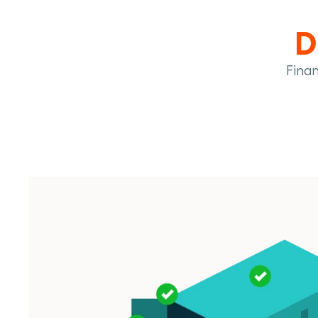
D
Fina