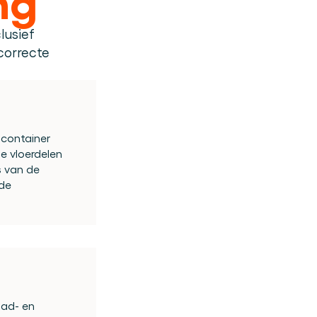
usief 
orrecte 
 container 
e vloerdelen 
 van de 
de 
ad- en 