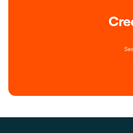
Crea
See