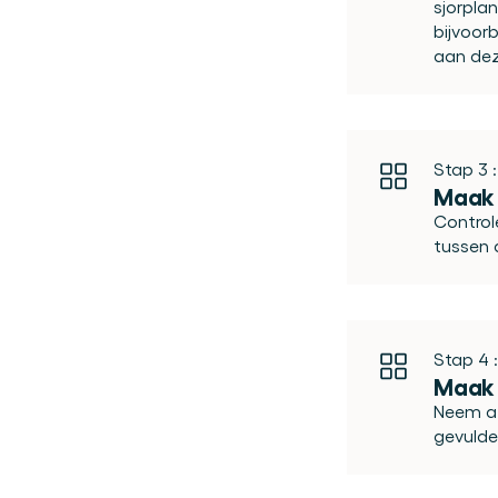
sjorpla
bijvoor
aan dez
Stap 3 :
Maak 
Control
tussen 
Stap 4 :
Maak f
Neem af
gevulde