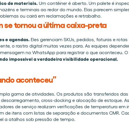
Agende uma demo
Login
BR
co de materiais.
 Um contêiner é aberto. Um palete é inspe
nline e presencial.
rmazéns e terminais ao redor do mundo. Elas parecem simple
altava na logística.
oblemas ou cairá em reclamações e retrabalho. 
ar desde o primeiro dia.
 se tornou a última caixa-preta
o de materiais visível.
es e agendas.
 Eles gerenciam SKUs, pedidos, faturas e rotas
 Cargosnap.
te, o rastro digital muitas vezes para. As equipes depende
nsagem no WhatsApp para registrar o que aconteceu. O res
tância.
do impossível a verdadeira visibilidade operacional.
ando aconteceu” 
la gama de atividades. Os produtos são transferidos das 
descarregamento, cross-docking e alocação de estoque. A
res de serviço realizam verificações de temperatura em ins
m de itens com listas de separação e documentos CMR. Cada
l a atalhos sob pressão de tempo. 