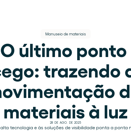
Manuseio de materiais
O último ponto 
ego: trazendo a
s.
ovimentação d
lugar.
materiais à luz
 de armazém.
28 DE AGO. DE 2025
eracional.
alta tecnologia e às soluções de visibilidade ponta a ponta n