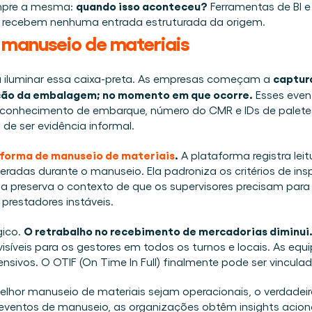
quando isso aconteceu?
mpre a mesma: 
 Ferramentas de BI 
o recebem nenhuma entrada estruturada da origem. 
 manuseio de materiais 
captur
iluminar essa caixa-preta. As empresas começam a 
ição da embalagem; no momento em que ocorre.
 Esses even
o conhecimento de embarque, número do CMR e IDs de pale
de ser evidência informal. 
forma de manuseio de materiais
.
 A plataforma registra lei
geradas durante o manuseio. Ela padroniza os critérios de in
. Ela preserva o contexto de que os supervisores precisam par
prestadores instáveis. 
O retrabalho no recebimento de mercadorias diminui
ico. 
veis para os gestores em todos os turnos e locais. As equi
sivos. O OTIF (On Time In Full) finalmente pode ser vinculad
hor manuseio de materiais sejam operacionais, o verdadeiro v
eventos de manuseio, as organizações obtêm insights acioná