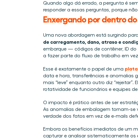
Quando algo dá errado, a pergunta é se
responder a essas perguntas, porque nã
Enxergando por dentro do
Uma nova abordagem está surgindo para 
de carregamento, dano, atraso e cond
embarque — códigos de contêiner, ID d
a fazer parte do fluxo de trabalho em vez 
plata
Esse é exatamente o papel de uma 
data e hora, transferências e anomalias 
mais “leve” enquanto outro diz “rejeitar”
rotatividade de funcionários e equipes de 
O impacto é prático antes de ser estratég
As anomalias de embalagem tornam-se visí
verdade dos fatos em vez de e-mails defen
Embora os benefícios imediatos de um mel
capturar e analisar sistematicamente os 