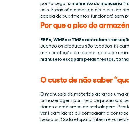
Integrações
o momento do manuseio físi
ponto cego: 
Quem somos
Eventos que participamos e sessões que organizamos. O
Conecte a Cargosnap ao seu stack de tecnologia atual.
cais. Essas são cenas do dia a dia em a
O time que está construindo a camada de execução que f
Checklists
cadeia de suprimentos funcionará sem pr
Carreiras
Checklists gratuitos para sua operação, prontos para us
Por que o piso do armazém
Venha para o nosso time e ajude a tornar a movimentaçã
Cases de sucesso
ERPs, WMSs e TMSs rastreiam transaçõ
Resultados que LSPs e embarcadores alcançam com a
quando os produtos são tocados fisicamen
Fale conosco
uma anotação em prancheta ou de uma me
Tem alguma dúvida? Estamos a uma mensagem de dis
manuseio escapam pelas frestas, tornan
Programa de Indicação
Ajude sua rede a otimizar a logística e ganhe por isso!
O custo de não saber “qu
O manuseio de materiais abrange uma amp
armazenagem por meio de processos de 
danos e problemas de embalagem. Prestado
verificam lacres ou comparam a contage
pessoas. Cada etapa também é vulneráve