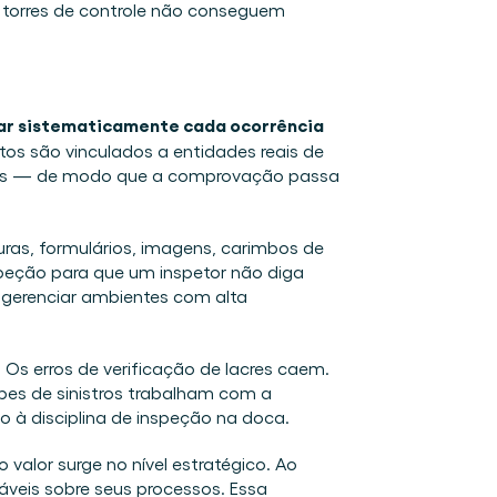
e torres de controle não conseguem 
ar sistematicamente cada ocorrência 
tos são vinculados a entidades reais de 
tes — de modo que a comprovação passa 
turas, formulários, imagens, carimbos de 
speção para que um inspetor não diga 
a gerenciar ambientes com alta 
.
 Os erros de verificação de lacres caem. 
pes de sinistros trabalham com a 
o à disciplina de inspeção na doca. 
alor surge no nível estratégico. Ao 
veis sobre seus processos. Essa 