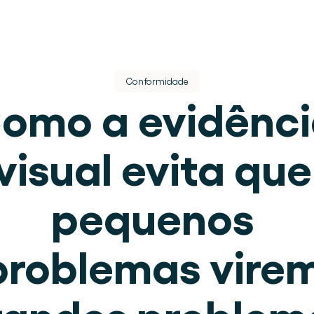
Conformidade
omo a evidênci
visual evita que 
s.
pequenos 
lugar.
problemas virem
 de armazém.
randes problem
eracional.