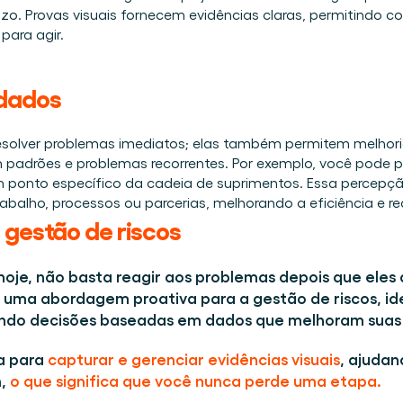
. Provas visuais fornecem evidências claras, permitindo cor
ara agir. 
dados 
solver problemas imediatos; elas também permitem melhorias
 padrões e problemas recorrentes. Por exemplo, você pode 
nto específico da cadeia de suprimentos. Essa percepção 
alho, processos ou parcerias, melhorando a eficiência e red
 gestão de riscos 
hoje, não basta reagir aos problemas depois que ele
r uma abordagem proativa para a gestão de riscos, id
ando decisões baseadas em dados que melhoram suas
a para 
capturar e gerenciar evidências visuais
, ajudan
, 
o que significa que você nunca perde uma etapa. 