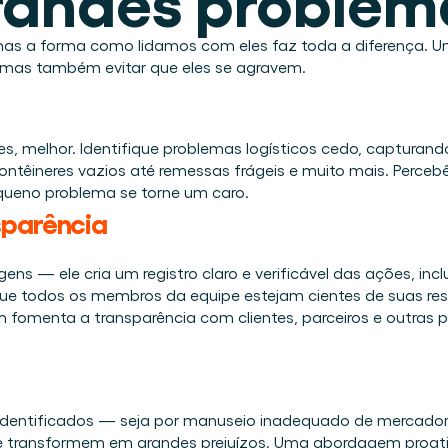
Agende uma demo
Login
BR
nline e presencial.
altava na logística.
mas a forma como lidamos com eles faz toda a diferença. Um
, mas também evitar que eles se agravem. 
ar desde o primeiro dia.
o de materiais visível.
 Cargosnap.
, melhor. Identifique problemas logísticos cedo, capturand
ntêineres vazios até remessas frágeis e muito mais. Percebê-
queno problema se torne um caro. 
tância.
sparência
ens — ele cria um registro claro e verificável das ações, inc
 que todos os membros da equipe estejam cientes de suas r
fomenta a transparência com clientes, parceiros e outras p
identificados — seja por manuseio inadequado de mercadori
 transformem em grandes prejuízos. Uma abordagem proativ