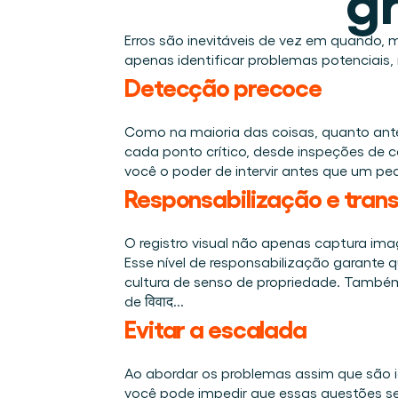
Integrações
Quem somos
Eventos que participamos e sessões que organizamos. O
Conecte a Cargosnap ao seu stack de tecnologia atual.
O time que está construindo a camada de execução que f
Erros são inevitáveis de vez em quando, 
Checklists
apenas identificar problemas potenciais
Carreiras
Checklists gratuitos para sua operação, prontos para us
Detecção precoce
Venha para o nosso time e ajude a tornar a movimentaçã
Cases de sucesso
Resultados que LSPs e embarcadores alcançam com a
Como na maioria das coisas, quanto antes
cada ponto crítico, desde inspeções de co
Fale conosco
você o poder de intervir antes que um pe
Tem alguma dúvida? Estamos a uma mensagem de dis
Responsabilização e tran
Programa de Indicação
Ajude sua rede a otimizar a logística e ganhe por isso!
O registro visual não apenas captura imag
Esse nível de responsabilização garante
cultura de senso de propriedade. Também 
de विवाद...
Evitar a escalada 
Ao abordar os problemas assim que são 
você pode impedir que essas questões se